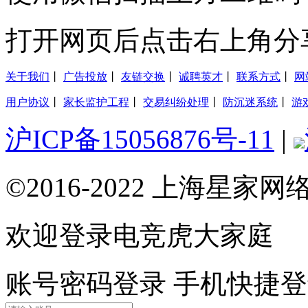
打开网页后点击右上角分
关于我们
丨
广告投放
丨
友链交换
丨
诚聘英才
丨
联系方式
丨
网
用户协议
丨
家长监护工程
丨
交易纠纷处理
丨
防沉迷系统
丨
游
沪ICP备15056876号-11
|
©2016-2022 上海星
欢迎登录电竞虎大家庭
账号密码登录
手机快捷登