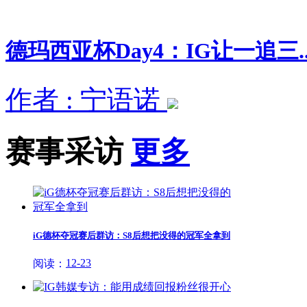
德玛西亚杯Day4：IG让一追三..
作者 : 宁语诺
赛事采访
更多
iG德杯夺冠赛后群访：S8后想把没得的冠军全拿到
12-23
阅读：