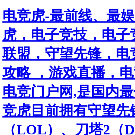
电竞虎-最前线、最
虎，电子竞技，电子竞
联盟，守望先锋，电
攻略 ，游戏直播，
电竞门户网,是国内
竞虎目前拥有守望先
（LOL）、刀塔2（