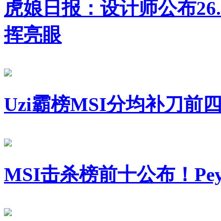
虎娘日报：设计师公布26.1
挥亮眼
Uzi霸榜MSI分均补刀
MSI击杀榜前十公布！Pey