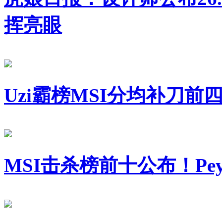
挥亮眼
Uzi霸榜MSI分均补刀
MSI击杀榜前十公布！Pey