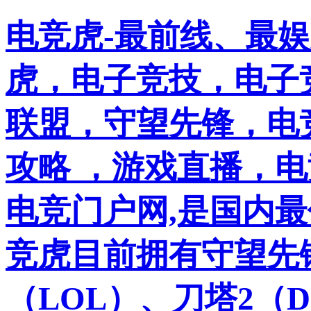
电竞虎-最前线、最
虎，电子竞技，电子竞
联盟，守望先锋，电
攻略 ，游戏直播，
电竞门户网,是国内
竞虎目前拥有守望先
（LOL）、刀塔2（