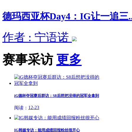
德玛西亚杯Day4：IG让一追三..
作者 : 宁语诺
赛事采访
更多
iG德杯夺冠赛后群访：S8后想把没得的冠军全拿到
12-23
阅读：
IG韩媒专访：能用成绩回报粉丝很开心