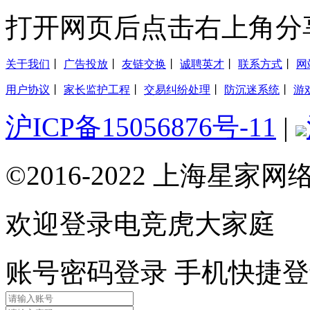
打开网页后点击右上角分
关于我们
丨
广告投放
丨
友链交换
丨
诚聘英才
丨
联系方式
丨
网
用户协议
丨
家长监护工程
丨
交易纠纷处理
丨
防沉迷系统
丨
游
沪ICP备15056876号-11
|
©2016-2022 上海星
欢迎登录电竞虎大家庭
账号密码登录
手机快捷登