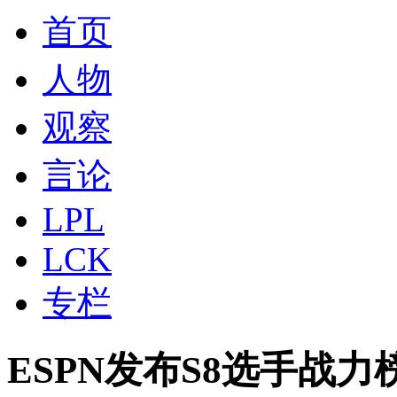
首页
人物
观察
言论
LPL
LCK
专栏
ESPN发布S8选手战力