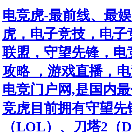
电竞虎-最前线、最
虎，电子竞技，电子竞
联盟，守望先锋，电
攻略 ，游戏直播，
电竞门户网,是国内
竞虎目前拥有守望先
（LOL）、刀塔2（