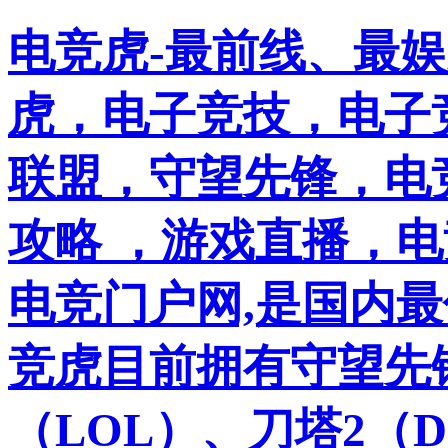
电竞虎-最前线、最
虎，电子竞技，电子竞
联盟，守望先锋，电
攻略 ，游戏直播，
电竞门户网,是国内
竞虎目前拥有守望先
（LOL）、刀塔2（