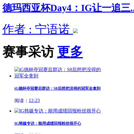
德玛西亚杯Day4：IG让一追三..
作者 : 宁语诺
赛事采访
更多
iG德杯夺冠赛后群访：S8后想把没得的冠军全拿到
12-23
阅读：
IG韩媒专访：能用成绩回报粉丝很开心