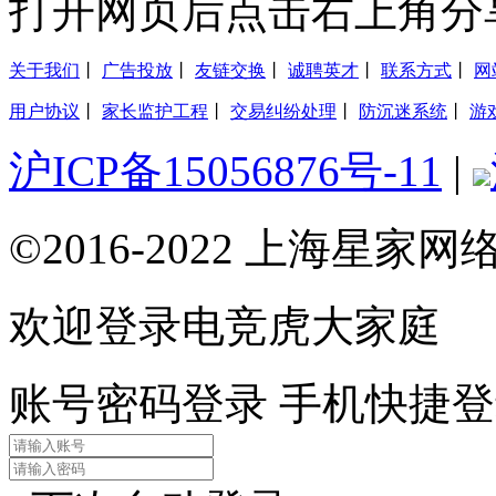
打开网页后点击右上角分
关于我们
丨
广告投放
丨
友链交换
丨
诚聘英才
丨
联系方式
丨
网
用户协议
丨
家长监护工程
丨
交易纠纷处理
丨
防沉迷系统
丨
游
沪ICP备15056876号-11
|
©2016-2022 上海星
欢迎登录电竞虎大家庭
账号密码登录
手机快捷登