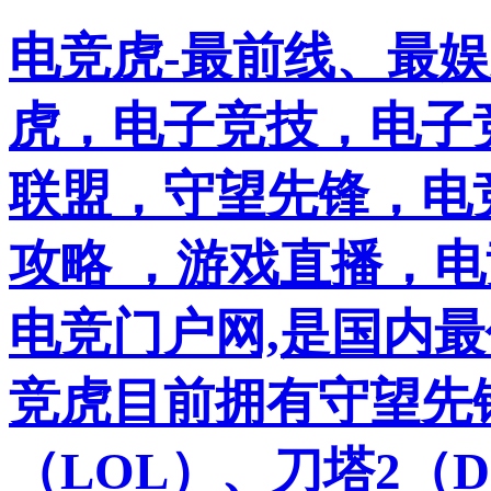
电竞虎-最前线、最
虎，电子竞技，电子竞
联盟，守望先锋，电
攻略 ，游戏直播，
电竞门户网,是国内
竞虎目前拥有守望先
（LOL）、刀塔2（