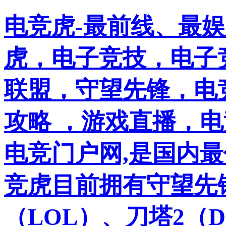
电竞虎-最前线、最
虎，电子竞技，电子竞
联盟，守望先锋，电
攻略 ，游戏直播，
电竞门户网,是国内
竞虎目前拥有守望先
（LOL）、刀塔2（