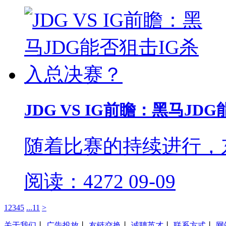
JDG VS IG前瞻：黑马J
随着比赛的持续进行，
阅读：4272
09-09
1
2
3
4
5
...11
>
关于我们
丨
广告投放
丨
友链交换
丨
诚聘英才
丨
联系方式
丨
网