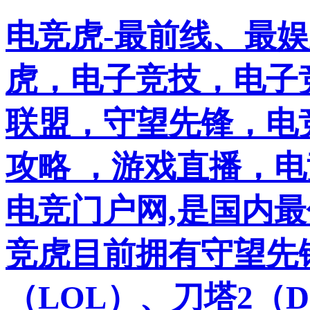
电竞虎-最前线、最
虎，电子竞技，电子竞
联盟，守望先锋，电
攻略 ，游戏直播，
电竞门户网,是国内
竞虎目前拥有守望先
（LOL）、刀塔2（