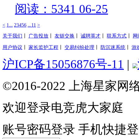
阅读：5341
06-25
<
1...
2
3
4
5
6
...11
>
关于我们
丨
广告投放
丨
友链交换
丨
诚聘英才
丨
联系方式
丨
网
用户协议
丨
家长监护工程
丨
交易纠纷处理
丨
防沉迷系统
丨
游
沪ICP备15056876号-11
|
©2016-2022 上海星
欢迎登录电竞虎大家庭
账号密码登录
手机快捷登